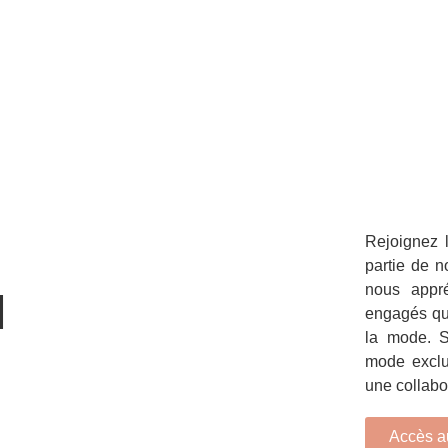
Rejoignez l
partie de n
nous appré
N
engagés qui
la mode. S
mode exclus
une collabo
Accès au