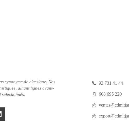
pas synonyme de classique.
Nos
93 731 41 44
istiquée, alliant lignes avant-
608 695 220
t sélectionnés.
ventas@cdmitjan
export@cdmitjan