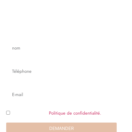
Si vous souhaitez devenir distributeur CD Mitjans, veuillez
remplir notre formulaire de candidature en ligne. Un de
nos représentants commerciaux vous contactera pour
discuter des opportunités de collaboration et des
prochaines étapes.
J'ai lu et accepte le
Politique de confidentialité.
DEMANDER