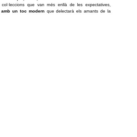
s col·leccions que van més enllà de les expectatives,
al amb un toc modern
que delectarà els amants de la