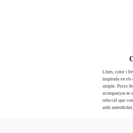
C
Llum, color i fre
inspirada en els d
simple. Peces lle
acompanyar-te e
selecció que com
amb autenticitat.