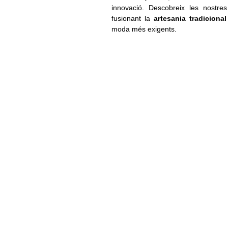
innovació. Descobreix les nostre
fusionant la
artesania tradicion
moda més exigents.