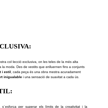
CLUSIVA:
tra col·lecció exclusiva, on les teles de la més alta
 la moda. Des de vestits que enlluernen fins a conjunts
i estil
, cada peça és una obra mestra acuradament
rt inigualable
i una sensació de suavitat a cada ús.
TIL:
´esforça per superar els límits de la creativitat i la