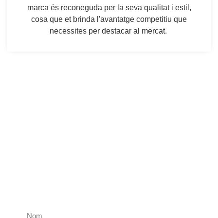
marca és reconeguda per la seva qualitat i estil,
cosa que et brinda l'avantatge competitiu que
necessites per destacar al mercat.
UNEIX-TE
Si estàs interessat en convertir-te en distribuïdor de CD
Mitjans, si us plau, completa el nostre formulari de
sol·licitud en línia. Un dels nostres representants de
vendes es posarà en contacte amb tu per discutir les
oportunitats de col·laboració i els propers passos a
seguir.