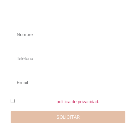
ventas se pondrá en contacto contigo para discutir las
oportunidades de colaboración y los próximos pasos a
seguir.
He leído y acepto la
política de privacidad.
SOLICITAR